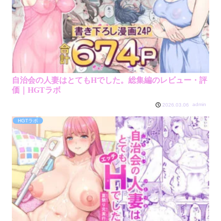
自治会の人妻はとてもHでした。総集編のレビュー・評
価｜HGTラボ
admin
2026.03.06
HGTラボ