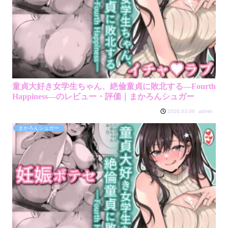
童貞大好き女学生ちゃん、絶倫童貞に敗北する―Fourth
Happiness―のレビュー・評価｜まかろんシュガー
admin
2026.03.06
まかろんシュガー